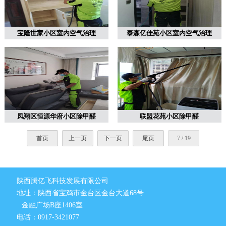
宝隆世家小区室内空气治理
泰森亿佳苑小区室内空气治理
凤翔区恒源华府小区除甲醛
联盟花苑小区除甲醛
首页
上一页
下一页
尾页
7 / 19
陕西腾亿飞科技发展有限公司
地址：陕西省宝鸡市金台区金台大道68号
金融广场B座1406室
电话：0917-3421077