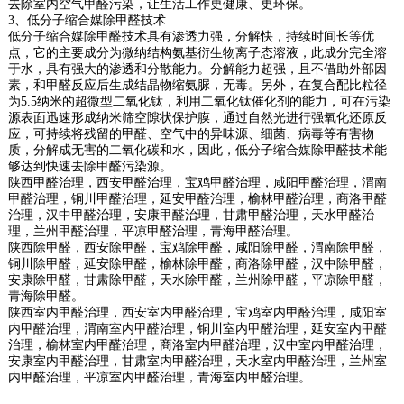
去除室内空气甲醛污染，让生活工作更健康、更环保。
3、低分子缩合媒除甲醛技术
低分子缩合媒除甲醛技术具有渗透力强，分解快，持续时间长等优
点，它的主要成分为微纳结构氨基衍生物离子态溶液，此成分完全溶
于水，具有强大的渗透和分散能力。分解能力超强，且不借助外部因
素，和甲醛反应后生成结晶物缩氨脲，无毒。另外，在复合配比粒径
为5.5纳米的超微型二氧化钛，利用二氧化钛催化剂的能力，可在污染
源表面迅速形成纳米筛空隙状保护膜，通过自然光进行强氧化还原反
应，可持续将残留的甲醛、空气中的异味源、细菌、病毒等有害物
质，分解成无害的二氧化碳和水，因此，低分子缩合媒除甲醛技术能
够达到快速去除甲醛污染源。
陕西甲醛治理，西安甲醛治理，宝鸡甲醛治理，咸阳甲醛治理，渭南
甲醛治理，铜川甲醛治理，延安甲醛治理，榆林甲醛治理，商洛甲醛
治理，汉中甲醛治理，安康甲醛治理，甘肃甲醛治理，天水甲醛治
理，兰州甲醛治理，平凉甲醛治理，青海甲醛治理。
陕西除甲醛，西安除甲醛，宝鸡除甲醛，咸阳除甲醛，渭南除甲醛，
铜川除甲醛，延安除甲醛，榆林除甲醛，商洛除甲醛，汉中除甲醛，
安康除甲醛，甘肃除甲醛，天水除甲醛，兰州除甲醛，平凉除甲醛，
青海除甲醛。
陕西室内甲醛治理，西安室内甲醛治理，宝鸡室内甲醛治理，咸阳室
内甲醛治理，渭南室内甲醛治理，铜川室内甲醛治理，延安室内甲醛
治理，榆林室内甲醛治理，商洛室内甲醛治理，汉中室内甲醛治理，
安康室内甲醛治理，甘肃室内甲醛治理，天水室内甲醛治理，兰州室
内甲醛治理，平凉室内甲醛治理，青海室内甲醛治理。