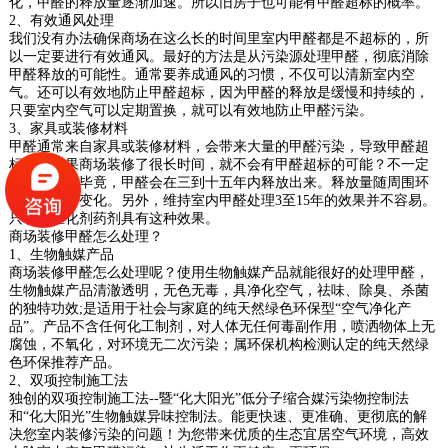
化，甲醛的释放量逐渐加速。所以旧房子也可能有甲醛超标的概率。
2、有效通风处理
我们没有办法确保商场在这么长的时间里室内甲醛都是不超标的，所
以一定要进行有效通风。最好的方法是从污染源处理甲醛，彻底消除
甲醛释放的可能性。通常要养成通风的习惯，不仅可以清新室内空
气。还可以有效地防止甲醛超标，因为甲醛的释放是缓慢和持续的，
只要室内空气可以定期置换，就可以有效地防止甲醛污染。
3、家具或装修材料
甲醛通常来自家具或装修材料，会带来大量的甲醛污染，导致甲醛超
标，那如果商场装修了很长时间，就不会有甲醛超标的可能？不一定
是这样的。毕竟，甲醛会在三到十五年内释放出来。释放量随周围环
境的变化而变化。另外，维持室内甲醛处理3至15年的效果并不容易。
只有光催化剂药剂具有这种效果。
商场装修甲醛怎么处理？
1、生物触媒产品
商场装修甲醛怎么处理呢？使用生物触媒产品就能很好的处理甲醛，
生物触媒产品清澈透明，无色无毒，具净化空气，祛味、除臭、杀菌
的独特功效;是适用于社会与家庭的纯天然绿色环保型“空气净化产
品”。产品不含任何化工制剂，对人体无任何毒副作用，喷洒物体上无
腐蚀，不氧化，对环境无二次污染；属环保机构检测认定的纯天然绿
色环保推荐产品。
2、双项控制施工法
独创的双项控制施工法--暨“化大阳光”低分子缩合媒污染物控制法
和“化大阳光”生物触媒异味控制法。能更快速、更准确、更彻底的解
决您室内装修污染的问题！为您带来优质的生态宜居空气环境，高效