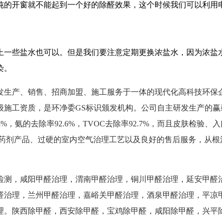
纯的开窗就不能起到一个好的除醛效果，这个时候我们可以利用
上一些盐水也可以。但是我们要注意定期更换浓盐水，因为浓盐
染。
发生产、销售、招商加盟、施工服务于一体的现代化高科技环保
级施工资质，是环净委GS标识颁发机构。公司自主研发生产的
.4%，氨的去除率92.6%，TVOC去除率92.7%，而且皮肤
保药剂产品、过硬的室内空气治理工艺以及良好的售后服务，从根
检测，咸阳甲醛治理，渭南甲醛治理，铜川甲醛治理，延安甲醛
醛治理，兰州甲醛治理，嘉峪关甲醛治理，酒泉甲醛治理，平凉甲
理。陕西除甲醛，西安除甲醛，宝鸡除甲醛，咸阳除甲醛，兴平