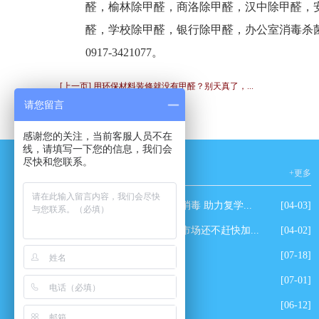
醛，榆林除甲醛，商洛除甲醛，汉中除甲醛，
醛，学校除甲醛，银行除甲醛，办公室消毒杀
0917-3421077。
[上一页] 用环保材料装修就没有甲醛？别天真了，...
请您留言
感谢您的关注，当前客服人员不在
线，请填写一下您的信息，我们会
尽快和您联系。
新闻资讯
+更多
爱心企业为学校免费消毒 助力复学...
[04-03]
除甲醛有这么强大的市场还不赶快加...
[04-02]
玫瑰园小区除甲醛
[07-18]
田丰园小区除甲醛
[07-01]
万达美吉姆除甲醛
[06-12]