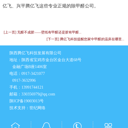
亿飞、兴平腾亿飞这些专业正规的除甲醛公司。
[上一页] 无醛不成胶——壁纸有甲醛还是胶有甲醛...
[下一页] 腾亿飞科技提醒您家中甲醛的温床在哪里...
陕西腾亿飞科技发展有限公司
地址：陕西省宝鸡市金台区金台大道68号
金融广场B座1406室
电话：0917-3421077
0917-3632996
手机：13991744121
邮箱：330356979@qq.com
陕ICP备19003013号
技术支持：世纪网络