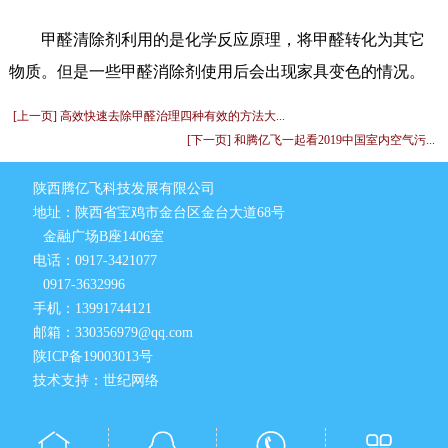
甲醛清除剂利用的是化学反应原理，将甲醛转化为其它
物质。但是一些甲醛消除剂使用后会出现家具变色的情况。
[上一页] 高效快速去除甲醛治理四种有效的方法大...
[下一页] 和腾亿飞一起看2019中国室内空气污...
陕西腾亿飞科技发展有限公司
地址：陕西省宝鸡市金台区金台大道68号
金融广场B座1406室
电话：0917-3421077
0917-3632996
手机：13991744121
邮箱：330356979@qq.com
陕ICP备19003013号
技术支持：世纪网络