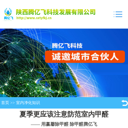
首页
>>
室内净化知识
夏季更应该注意防范室内甲醛
—— 用赢馨除甲醛 除甲醛腾亿飞