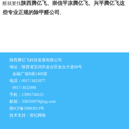
陕西腾亿飞、崇信平凉腾亿飞、兴平腾亿飞这
醛就要找
些专业正规的除甲醛公司
。
陕西腾亿飞科技发展有限公司
地址：陕西省宝鸡市金台区金台大道68号
金融广场B座1406室
电话：0917-3421077
0917-3632996
手机：13991744121
邮箱：330356979@qq.com
陕ICP备19003013号
技术支持：世纪网络