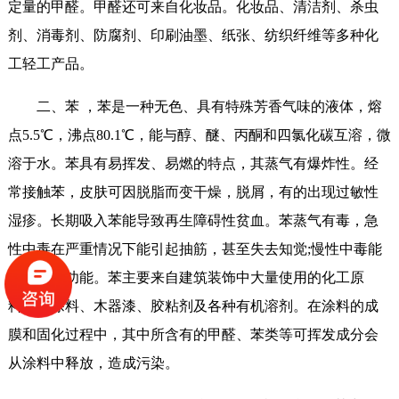
定量的甲醛。甲醛还可来自化妆品。化妆品、清洁剂、杀虫
剂、消毒剂、防腐剂、印刷油墨、纸张、纺织纤维等多种化
工轻工产品。
二、苯 ，苯是一种无色、具有特殊芳香气味的液体，熔
点5.5℃，沸点80.1℃，能与醇、醚、丙酮和四氯化碳互溶，微
溶于水。苯具有易挥发、易燃的特点，其蒸气有爆炸性。经
常接触苯，皮肤可因脱脂而变干燥，脱屑，有的出现过敏性
湿疹。长期吸入苯能导致再生障碍性贫血。苯蒸气有毒，急
性中毒在严重情况下能引起抽筋，甚至失去知觉;慢性中毒能
损害造血功能。苯主要来自建筑装饰中大量使用的化工原
料，如涂料、木器漆、胶粘剂及各种有机溶剂。在涂料的成
膜和固化过程中，其中所含有的甲醛、苯类等可挥发成分会
从涂料中释放，造成污染。