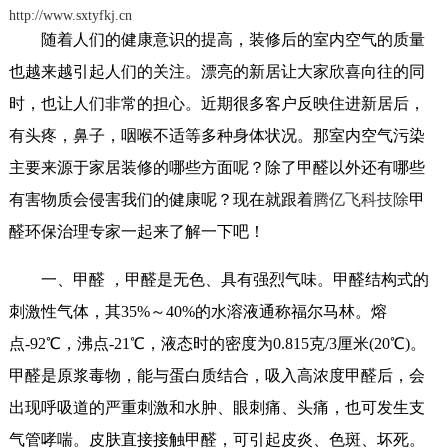
http://www.sxtyfkj.cn
随着人们的健康意识的提高，装修后的室内空气的质量
也越来越引起人们的关注。漂亮的新居让大家欣喜向往的同
时，也让人们非常的担心。近期很多客户反映住进新居后，
有头疼，鼻子，咽喉不适等多种身体状况。那室内空气污染
主要来源于家居装修的哪些方面呢？除了甲醛以外还有哪些
有害物质会侵害我们的健康呢？现在就跟着
腾亿飞科技除
甲
醛环保治理专家一起来了解一下吧！
一、甲醛 ，甲醛是无色、具有强烈气味。甲醛结构式的
刺激性气体，其35%～40%的水溶液通称福尔马林。熔
点-92℃，沸点-21℃，液态时的密度为0.815克/3厘米(20℃)。
甲醛是原浆毒物，能与蛋白质结合，吸入高浓度甲醛后，会
出现呼吸道的严重刺激和水肿、眼刺痛、头痛，也可发生支
气管哮喘。皮肤直接接触甲醛，可引起皮炎、色斑、坏死。