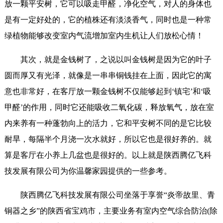
放一颗平安树，它可以吸走甲醛，净化空气，对人的身体也
是有一定好处的，它的植株还有淡淡香气，同时也是一种常
绿植物能够改变室内气流增加室内生机让人们放松心情！
其次，就是金钱树了，之说以叫金钱树是因为它的叶子
圆而厚又有光泽，就像是一串串铜钱挂在上面，因此它的寓
意也非常好，在客厅放一颗金钱树不仅能够起到‘镇宅’和‘吸
甲醛’的作用，同时它还能吸收二氧化碳，释放氧气，放在室
内来养有一种蓬勃向上的活力，它和平安树不同的是它比较
耐旱，每隔半个月浇一次水就好，所以它也是很好养的。就
算是客厅在小养上几盆也是很好的。以上就是陕西腾亿飞科
技发展有限公司为你温馨家园提供的一些参考。
陕西腾亿飞科技发展有限公司坐落于享誉“炎帝故里、青
铜器之乡”的陕西省宝鸡市，主要业务有室内空气综合防治(除