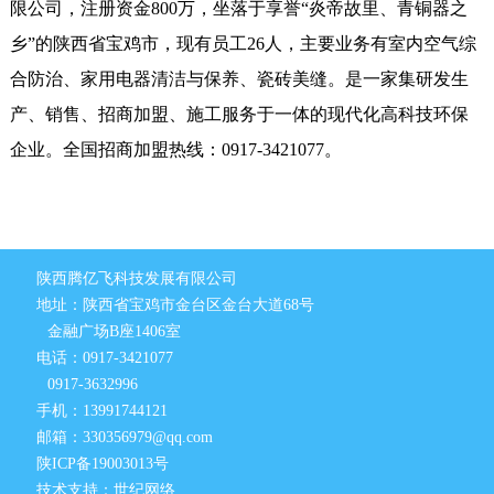
限公司，注册资金800万，坐落于享誉“炎帝故里、青铜器之
乡”的陕西省宝鸡市，现有员工26人，主要业务有室内空气综
合防治、家用电器清洁与保养、瓷砖美缝。是一家集研发生
产、销售、招商加盟、施工服务于一体的现代化高科技环保
企业。全国招商加盟热线：0917-3421077。
陕西腾亿飞科技发展有限公司
地址：陕西省宝鸡市金台区金台大道68号
金融广场B座1406室
电话：0917-3421077
0917-3632996
手机：13991744121
邮箱：330356979@qq.com
陕ICP备19003013号
技术支持：世纪网络