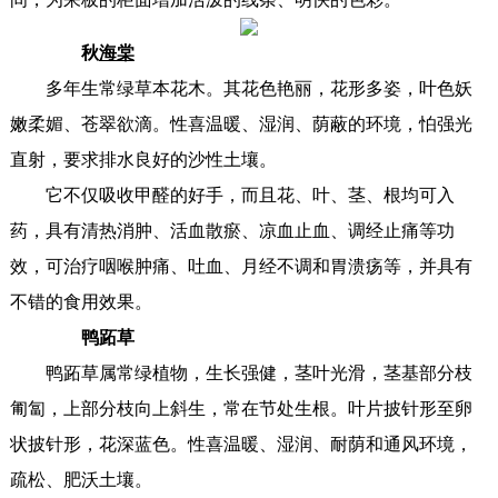
秋
海棠
多年生常绿草本花木。其花色艳丽，花形多姿，叶色妖
嫩柔媚、苍翠欲滴。性喜温暖、湿润、荫蔽的环境，怕强光
直射，要求排水良好的沙性土壤。
它不仅吸收甲醛的好手，而且花、叶、茎、根均可入
药，具有清热消肿、活血散瘀、凉血止血、调经止痛等功
效，可治疗咽喉肿痛、吐血、月经不调和胃溃疡等，并具有
不错的食用效果。
鸭跖草
鸭跖草属常绿植物，生长强健，茎叶光滑，茎基部分枝
匍匐，上部分枝向上斜生，常在节处生根。叶片披针形至卵
状披针形，花深蓝色。性喜温暖、湿润、耐荫和通风环境，
疏松、肥沃土壤。