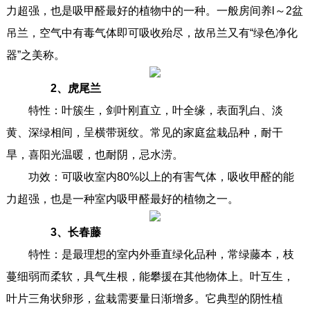
力超强，也是吸甲醛最好的植物中的一种。一般房间养l～2盆
吊兰，空气中有毒气体即可吸收殆尽，故吊兰又有“绿色净化
器”之美称。
2、虎尾兰
特性：叶簇生，剑叶刚直立，叶全缘，表面乳白、淡
黄、深绿相间，呈横带斑纹。常见的家庭盆栽品种，耐干
旱，喜阳光温暖，也耐阴，忌水涝。
功效：可吸收室内80%以上的有害气体，吸收甲醛的能
力超强，也是一种室内吸甲醛最好的植物之一。
3、长春藤
特性：是最理想的室内外垂直绿化品种，常绿藤本，枝
蔓细弱而柔软，具气生根，能攀援在其他物体上。叶互生，
叶片三角状卵形，盆栽需要量日渐增多。它典型的阴性植