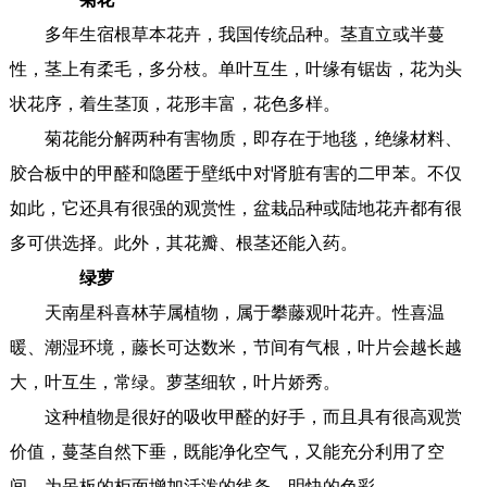
多年生宿根草本花卉，我国传统品种。茎直立或半蔓
性，茎上有柔毛，多分枝。单叶互生，叶缘有锯齿，花为头
状花序，着生茎顶，花形丰富，花色多样。
菊花能分解两种有害物质，即存在于地毯，绝缘材料、
胶合板中的甲醛和隐匿于壁纸中对肾脏有害的二甲苯。不仅
如此，它还具有很强的观赏性，盆栽品种或陆地花卉都有很
多可供选择。此外，其花瓣、根茎还能入药。
绿萝
天南星科喜林芋属植物，属于攀藤观叶花卉。性喜温
暖、潮湿环境，藤长可达数米，节间有气根，叶片会越长越
大，叶互生，常绿。萝茎细软，叶片娇秀。
这种植物是很好的吸收甲醛的好手，而且具有很高观赏
价值，蔓茎自然下垂，既能净化空气，又能充分利用了空
间，为呆板的柜面增加活泼的线条、明快的色彩。