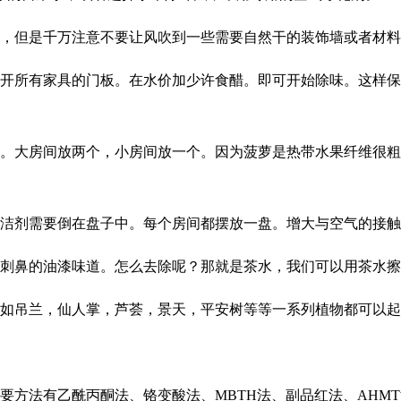
风，但是千万注意不要让风吹到一些需要自然干的装饰墙或者材
打开所有家具的门板。在水价加少许食醋。即可开始除味。这样
萝。大房间放两个，小房间放一个。因为菠萝是热带水果纤维很
清洁剂需要倒在盘子中。每个房间都摆放一盘。增大与空气的接
很刺鼻的油漆味道。怎么去除呢？那就是茶水，我们可以用茶水
比如吊兰，仙人掌，芦荟，景天，平安树等等一系列植物都可以
主要方法有乙酰丙酮法、铬变酸法、MBTH法、副品红法、AH