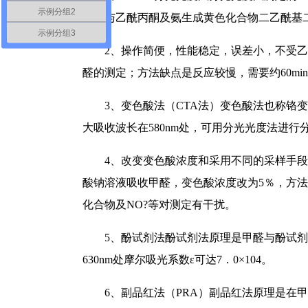
示例分组2
甲醛与乙酰丙酮及氨生成黄色化合物二乙酰基二
示例分组3
2、操作简便，性能稳定，误差小，不受乙
醛的测定；方法缺点是反应较慢，需要约60mi
3、变色酸法（CTA法）变色酸法也称铬
大吸收波长在580nm处，可用分光光度法进行
4、改变变色酸浓度和采用不同的采样手段
酸钠溶液吸收甲醛，变色酸浓度改为5％，方
化合物及NO?等对测定有干扰。
5、酚试剂法酚试剂法原理是甲醛与酚试
630nm处摩尔吸光系数ε可达7．0×104。
6、副品红法（PRA）副品红法原理是在甲