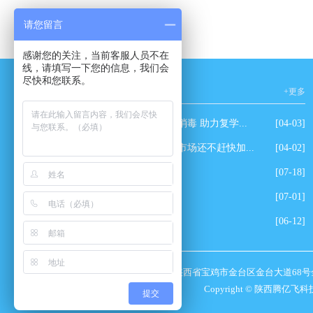
请您留言
感谢您的关注，当前客服人员不在
线，请填写一下您的信息，我们会
尽快和您联系。
新闻资讯
+更多
爱心企业为学校免费消毒 助力复学...
[04-03]
除甲醛有这么强大的市场还不赶快加...
[04-02]
玫瑰园小区除甲醛
[07-18]
田丰园小区除甲醛
[07-01]
万达美吉姆除甲醛
[06-12]
地址
：
陕西省宝鸡市金台区金台大道68号金融广场B座
Copyright © 陕西腾亿飞
提交