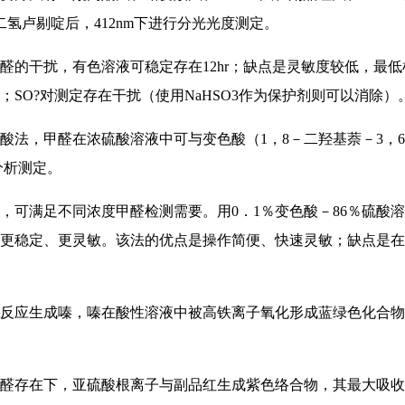
氢卢剔啶后，412nm下进行分光光度测定。
醛的干扰，有色溶液可稳定存在12hr；缺点是灵敏度较低，最低检
n；SO?对测定存在干扰（使用NaHSO3作为保护剂则可以消除
变酸法，甲醛在浓硫酸溶液中可与变色酸（1，8－二羟基萘－3
分析测定。
，可满足不同浓度甲醛检测需要。用0．1％变色酸－86％硫酸溶液
法更稳定、更灵敏。该法的优点是操作简便、快速灵敏；缺点是
剂反应生成嗪，嗪在酸性溶液中被高铁离子氧化形成蓝绿色化合
醛存在下，亚硫酸根离子与副品红生成紫色络合物，其最大吸收峰在