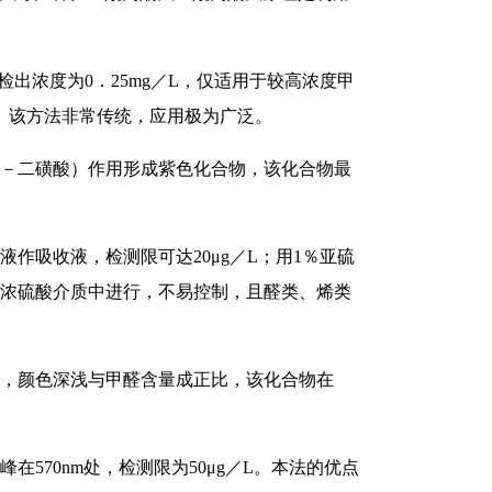
出浓度为0．25mg／L，仅适用于较高浓度甲
）。该方法非常传统，应用极为广泛。
，6－二磺酸）作用形成紫色化合物，该化合物最
作吸收液，检测限可达20μg／L；用1％亚硫
在浓硫酸介质中进行，不易控制，且醛类、烯类
物，颜色深浅与甲醛含量成正比，该化合物在
570nm处，检测限为50μg／L。本法的优点