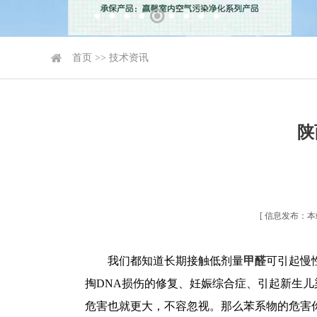
首页
>>
技术资讯
陕
[ 信息发布：本站 
我们都知道长期接触低剂量
甲醛
可引起慢
掏DNA损伤的修复、妊娠综合症、引起新生
危害也就更大，不容忽视。那么苯系物的危害