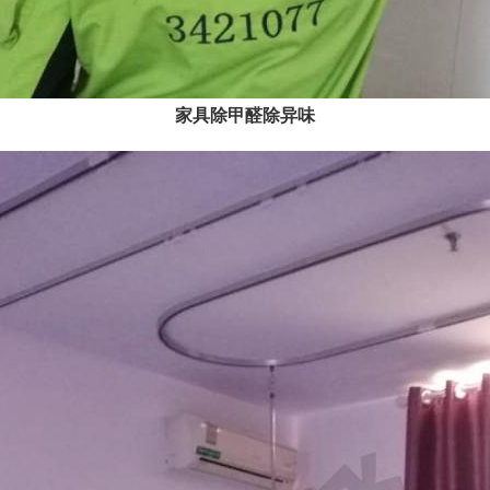
家具除甲醛除异味