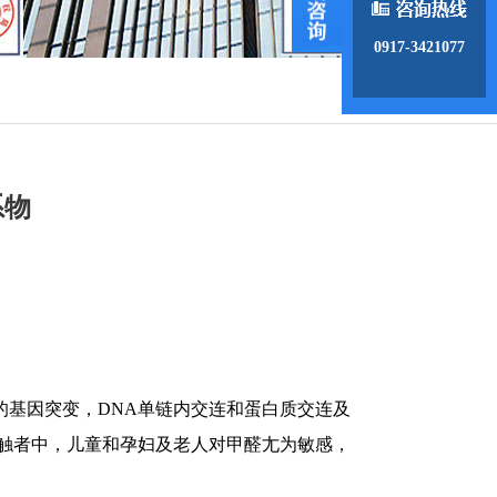
0917-3421077
系物
的基因突变，DNA单链内交连和蛋白质交连及
触者中，儿童和孕妇及老人对甲醛尢为敏感，