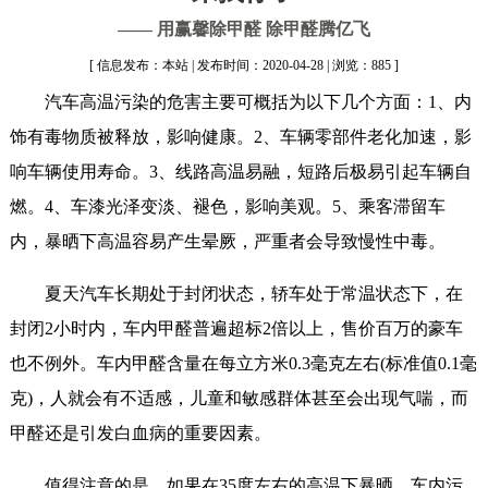
—— 用赢馨除甲醛 除甲醛腾亿飞
[ 信息发布：本站 | 发布时间：2020-04-28 | 浏览：885 ]
汽车高温污染的危害主要可概括为以下几个方面：1、内
饰有毒物质被释放，影响健康。2、车辆零部件老化加速，影
响车辆使用寿命。3、线路高温易融，短路后极易引起车辆自
燃。4、车漆光泽变淡、褪色，影响美观。5、乘客滞留车
内，暴晒下高温容易产生晕厥，严重者会导致慢性中毒。
夏天汽车长期处于封闭状态，轿车处于常温状态下，在
封闭2小时内，车内甲醛普遍超标2倍以上，售价百万的豪车
也不例外。车内甲醛含量在每立方米0.3毫克左右(标准值0.1毫
克)，人就会有不适感，儿童和敏感群体甚至会出现气喘，而
甲醛还是引发白血病的重要因素。
值得注意的是，如果在35度左右的高温下暴晒，车内污