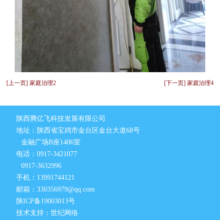
[上一页] 家庭治理2
[下一页] 家庭治理4
陕西腾亿飞科技发展有限公司
地址：陕西省宝鸡市金台区金台大道68号
金融广场B座1406室
电话：0917-3421077
0917-3632996
手机：13991744121
邮箱：330356979@qq.com
陕ICP备19003013号
技术支持：世纪网络