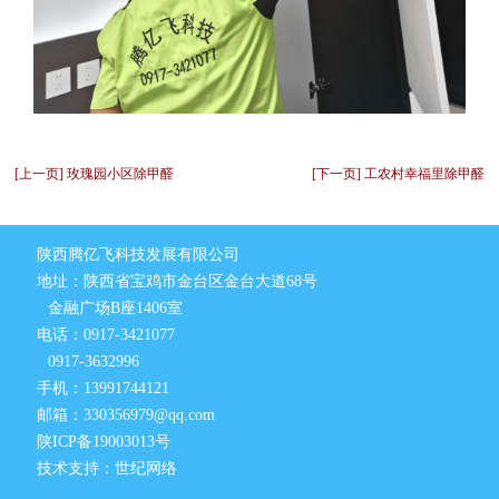
[上一页] 玫瑰园小区除甲醛
[下一页] 工农村幸福里除甲醛
陕西腾亿飞科技发展有限公司
地址：陕西省宝鸡市金台区金台大道68号
金融广场B座1406室
电话：0917-3421077
0917-3632996
手机：13991744121
邮箱：330356979@qq.com
陕ICP备19003013号
技术支持：世纪网络