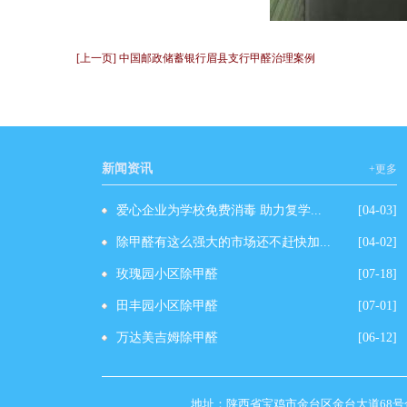
[上一页] 中国邮政储蓄银行眉县支行甲醛治理案例
新闻资讯
+更多
爱心企业为学校免费消毒 助力复学...
[04-03]
除甲醛有这么强大的市场还不赶快加...
[04-02]
玫瑰园小区除甲醛
[07-18]
田丰园小区除甲醛
[07-01]
万达美吉姆除甲醛
[06-12]
地址
：
陕西省宝鸡市金台区金台大道68号金融广场B座