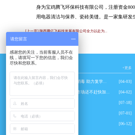
身为宝鸡腾飞环保科技有限公司，注册资金80
用电器清洁与保养、瓷砖美缝。是一家集研发生产
[上一页] 陕西腾亿飞科技发展有限公司全力以赴为...
请您留言
感谢您的关注，当前客服人员不在
线，请填写一下您的信息，我们会
尽快和您联系。
新闻资讯
+更多
爱心企业为学校免费消毒 助力复学...
[04-03]
除甲醛有这么强大的市场还不赶快加...
[04-02]
玫瑰园小区除甲醛
[07-18]
田丰园小区除甲醛
[07-01]
万达美吉姆除甲醛
[06-12]