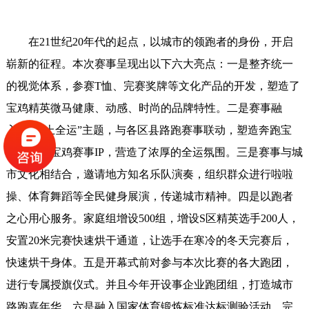
在21世纪20年代的起点，以城市的领跑者的身份，开启
崭新的征程。本次赛事呈现出以下六大亮点：一是整齐统一
的视觉体系，参赛T恤、完赛奖牌等文化产品的开发，塑造了
宝鸡精英微马健康、动感、时尚的品牌特性。二是赛事融
入“我要上全运”主题，与各区县路跑赛事联动，塑造奔跑宝
鸡、幸福宝鸡赛事IP，营造了浓厚的全运氛围。三是赛事与城
市文化相结合，邀请地方知名乐队演奏，组织群众进行啦啦
操、体育舞蹈等全民健身展演，传递城市精神。四是以跑者
之心用心服务。家庭组增设500组，增设S区精英选手200人，
安置20米完赛快速烘干通道，让选手在寒冷的冬天完赛后，
快速烘干身体。五是开幕式前对参与本次比赛的各大跑团，
进行专属授旗仪式。并且今年开设事企业跑团组，打造城市
路跑嘉年华。六是融入国家体育锻炼标准达标测验活动，完