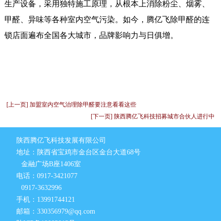
生产设备，采用独特施工原理，从根本上消除粉尘、烟雾、
甲醛、异味等各种室内空气污染。如今，腾亿飞除甲醛的连
锁店面遍布全国各大城市，品牌影响力与日俱增。
[上一页] 加盟室内空气治理除甲醛要注意看看这些
[下一页] 陕西腾亿飞科技招募城市合伙人进行中
陕西腾亿飞科技发展有限公司
地址：陕西省宝鸡市金台区金台大道68号
金融广场B座1406室
电话：0917-3421077
0917-3632996
手机：13991744121
邮箱：330356979@qq.com